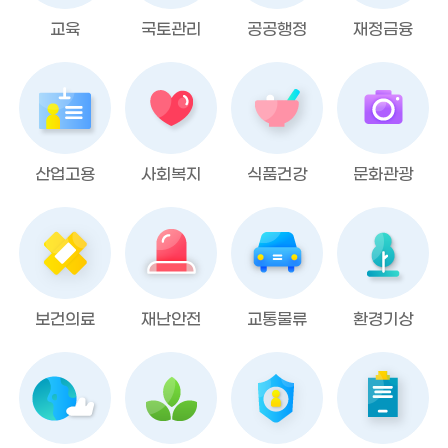
교육
국토관리
공공행정
재정금융
산업고용
사회복지
식품건강
문화관광
보건의료
재난안전
교통물류
환경기상