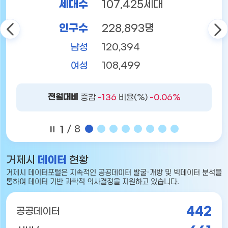
세대수
107,425세대
인구수
228,893명
남성
120,394
여성
108,499
전월대비
증감
-136
비율(%)
-0.06%
1
/ 8
거제시
데이터
현황
거제시 데이터포털은
지속적인 공공데이터 발굴·개방 및 빅데이터 분석을
통하여
데이터 기반 과학적 의사결정을 지원하고 있습니다.
442
공공데이터