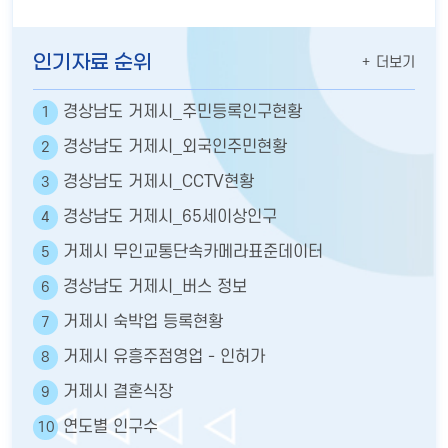
인기자료 순위
더보기
경상남도 거제시_주민등록인구현황
1
경상남도 거제시_외국인주민현황
2
경상남도 거제시_CCTV현황
3
경상남도 거제시_65세이상인구
4
거제시 무인교통단속카메라표준데이터
5
경상남도 거제시_버스 정보
6
거제시 숙박업 등록현황
7
거제시 유흥주점영업 - 인허가
8
거제시 결혼식장
9
연도별 인구수
10