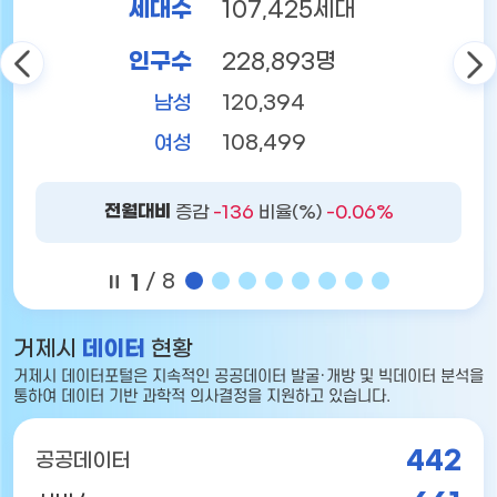
세대수
107,425세대
인구수
228,893명
남성
120,394
여성
108,499
전월대비
증감
-136
비율(%)
-0.06%
1
/ 8
거제시
데이터
현황
거제시 데이터포털은
지속적인 공공데이터 발굴·개방 및 빅데이터 분석을
통하여
데이터 기반 과학적 의사결정을 지원하고 있습니다.
442
공공데이터