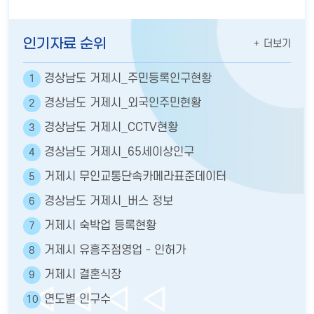
인기자료 순위
더보기
경상남도 거제시_주민등록인구현황
1
경상남도 거제시_외국인주민현황
2
경상남도 거제시_CCTV현황
3
경상남도 거제시_65세이상인구
4
거제시 무인교통단속카메라표준데이터
5
경상남도 거제시_버스 정보
6
거제시 숙박업 등록현황
7
거제시 유흥주점영업 - 인허가
8
거제시 결혼식장
9
연도별 인구수
10