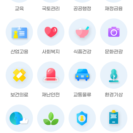
교육
국토관리
공공행정
재정금융
산업고용
사회복지
식품건강
문화관광
보건의료
재난안전
교통물류
환경기상