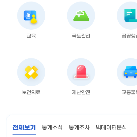
교육
국토관리
공공행
보건의료
재난안전
교통물
전체보기
통계소식
통계조사
빅데이터분석