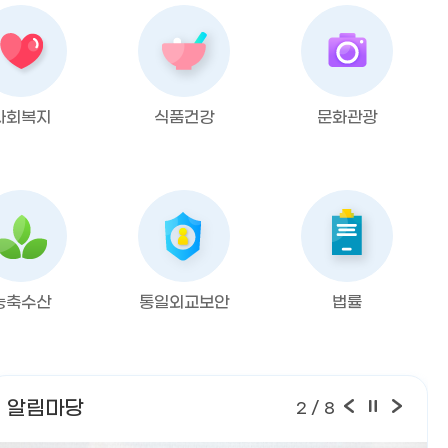
사회복지
식품건강
문화관광
농축수산
통일외교보안
법률
알림마당
2
/ 8