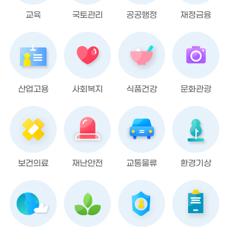
교육
국토관리
공공행정
재정금융
산업고용
사회복지
식품건강
문화관광
보건의료
재난안전
교통물류
환경기상