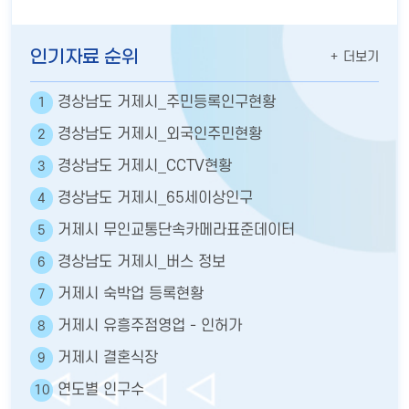
인기자료 순위
더보기
경상남도 거제시_주민등록인구현황
1
경상남도 거제시_외국인주민현황
2
경상남도 거제시_CCTV현황
3
경상남도 거제시_65세이상인구
4
거제시 무인교통단속카메라표준데이터
5
경상남도 거제시_버스 정보
6
거제시 숙박업 등록현황
7
거제시 유흥주점영업 - 인허가
8
거제시 결혼식장
9
연도별 인구수
10