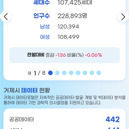
세대수
107,425세대
인구수
228,893명
남성
120,394
여성
108,499
전월대비
증감
-136
비율(%)
-0.06%
1
/ 8
거제시
데이터
현황
거제시 데이터포털은
지속적인 공공데이터 발굴·개방 및 빅데이터 분석을
통하여
데이터 기반 과학적 의사결정을 지원하고 있습니다.
442
공공데이터