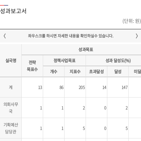
성과보고서
(단위: 원)
성과목표
실국명
정책사업목표
성과 달성도(%)
전략
목표수
개수
지표수
초과달성
달성
미
계
13
86
205
14
147
의회사무
1
1
2
0
2
국
기획예산
1
1
5
0
5
담당관