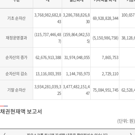
3,768,982,682,8
3,286,788,826,8
100,657
기초 순자산
69,928,828,344
43
30
(115,737,446,48
(159,864,042,53
재정운영결과
(5,150,986,758)
38,128,
7)
5)
순자산의 증가
62,676,913,388
31,974,048,055
7,865,753
순자산의 감소
13,116,003,393
1,144,765,973
2,729,110
3,934,281,039,3
3,477,482,151,4
기말 순자산
75,084,951,745
62,528,
25
47
채권현재액 보고서
(단위: 원)