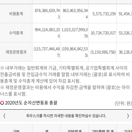
878,386,639,74
863,463,956,54
비용총계
5,573,733,259
91,454,
3
4
994,124,083,23
1,023,327,999,0
수익총계
10,724,720,017
53,326,
0
79
(115,737,446,48
(159,864,042,53
재정운영결과
(5,150,986,758)
38,128,
7)
5)
※ 내부거래는 일반회계와 기금, 기타특별회계, 공기업특별회계 사이의
전출금비용 및 전입금수익 거래를 말함.내부거래는 (괄호)로 표시하여 비
용총계 및 수익총계 계산에 있어 차감 표시됨.
※ 재정운영결과는 비용에서 수익을 차감한 금액을 말하며 (괄호)는 마이
너스를 표시함.
2020년도 순자산변동표 총괄
(단위: 원)
구분
계
일반회계
기타특별 회 계
기금