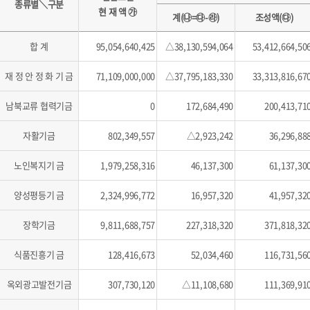
종류별＼구분
현 재 액 ㉮
계(㉯=㉰-㉱)
조성액(㉰)
합 계
95,054,640,425
△38,130,594,064
53,412,664,50
재 정 안 정 화 기 금
71,109,000,000
△37,795,183,330
33,313,816,67
남북교류 협력기금
0
172,684,490
200,413,71
자활기금
802,349,557
△2,923,242
36,296,88
노인복지기 금
1,979,258,316
46,137,300
61,137,30
양성평등기 금
2,324,996,772
16,957,320
41,957,32
장학기금
9,811,688,757
227,318,320
371,818,32
식품진흥기 금
128,416,673
52,034,460
116,731,56
옥외광고발전기금
307,730,120
△11,108,680
111,369,91