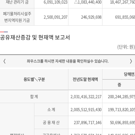
재난 관리기 금
6,091,109,023
△1,083,440,400
18,467,267,76
폐기물처리시설주
2,500,091,207
246,929,698
691,855,06
변지역지원 기금
공유재산증감 및 현재액 보고서
(단위: 원)
당해연
용도별＼구분
전년도말 현재액
증
합 계
2,031,416,322,217
200,244,285,97
소 계
2,005,512,915,430
199,713,820,10
공 용 재 산
237,896,717,146
50,696,893,69