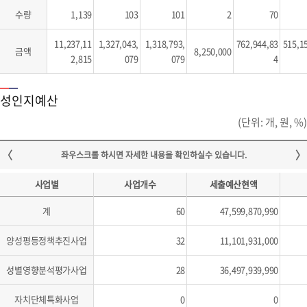
수량
1,139
103
101
2
70
11,237,11
1,327,043,
1,318,793,
762,944,83
515,1
금액
8,250,000
2,815
079
079
4
성인지예산
(단위: 개, 원, %)
사업별
사업개수
세출예산현액
계
60
47,599,870,990
양성평등정책추진사업
32
11,101,931,000
성별영향분석평가사업
28
36,497,939,990
자치단체특화사업
0
0