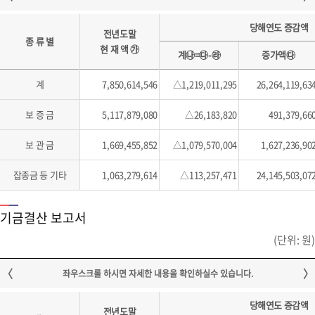
당해연도 증감액
전년도말
종 류 별
현 재 액 ㉮
계㉯=㉰-㉱
증가액㉰
계
7,850,614,546
△1,219,011,295
26,264,119,63
보 증 금
5,117,879,080
△26,183,820
491,379,66
보 관 금
1,669,455,852
△1,079,570,004
1,627,236,90
잡종금 등 기타
1,063,279,614
△113,257,471
24,145,503,07
기금결산 보고서
(단위: 원)
당해연도 증감액
전년도말