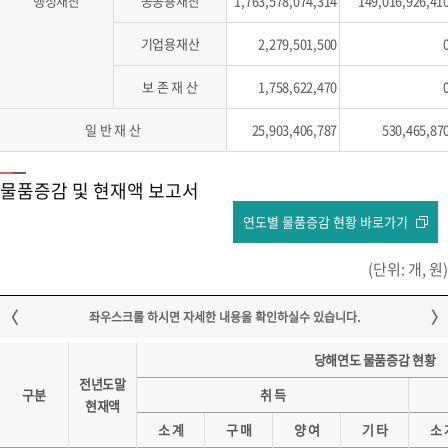
행정재산
공공용재산
1,763,578,074,314
149,016,926,41
기업용재산
2,279,501,500
보 존 재 산
1,758,622,470
일 반 재 산
25,903,406,787
530,465,87
물품증감 및 현재액 보고서
연도별 물품증감 현황 바로가기
(단위: 개, 원)
당해연도 물품증감 현황
전년도말
구분
취 득
현재액
소 계
구 매
양 여
기 타
소 