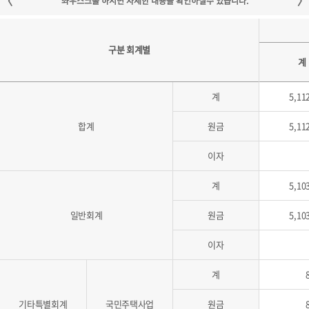
구분 회계별
계
계
5,11
합계
원금
5,11
이자
계
5,10
일반회계
원금
5,10
이자
계
기타특별회계
국민주택사업
원금