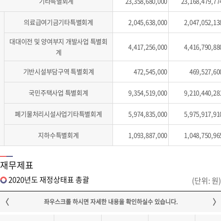
기타특별회계
23,358,680,000
23,168,479,77
의료급여기금기타특별회계
2,045,638,000
2,047,052,13
대대이전 및 양여부지 개발사업 특별회
4,417,256,000
4,416,790,88
계
기반시설부담구역 특별회계
472,545,000
469,527,60
국민주택사업 특별회계
9,354,519,000
9,210,440,28
폐기물처리시설사업기타특별회계
5,974,835,000
5,975,917,91
지하수특별회계
1,093,887,000
1,048,750,96
재무제표
2020년도 재정상태표 총괄
(단위: 원)