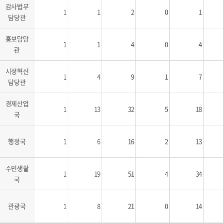
감사법무
1
1
2
0
1
담당관
홍보담당
1
1
4
0
4
관
시정혁신
1
4
9
1
7
담당관
경제산업
1
13
32
5
18
국
행정국
1
6
16
2
13
주민생활
1
19
51
4
34
국
관광국
1
8
21
0
14