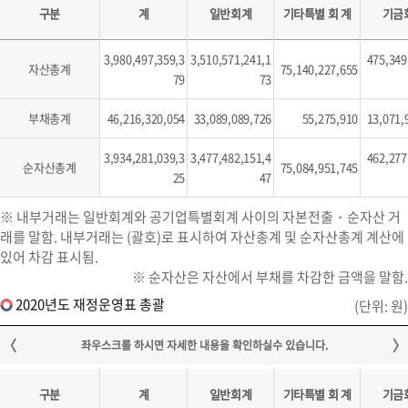
구분
계
일반회계
기타특별 회 계
기금
3,980,497,359,3
3,510,571,241,1
475,349
자산총계
75,140,227,655
79
73
부채총계
46,216,320,054
33,089,089,726
55,275,910
13,071,
3,934,281,039,3
3,477,482,151,4
462,277
순자산총계
75,084,951,745
25
47
※ 내부거래는 일반회계와 공기업특별회계 사이의 자본전출・순자산 거
래를 말함. 내부거래는 (괄호)로 표시하여 자산총계 및 순자산총계 계산에
있어 차감 표시됨.
※ 순자산은 자산에서 부채를 차감한 금액을 말함.
2020년도 재정운영표 총괄
(단위: 원)
구분
계
일반회계
기타특별 회 계
기금