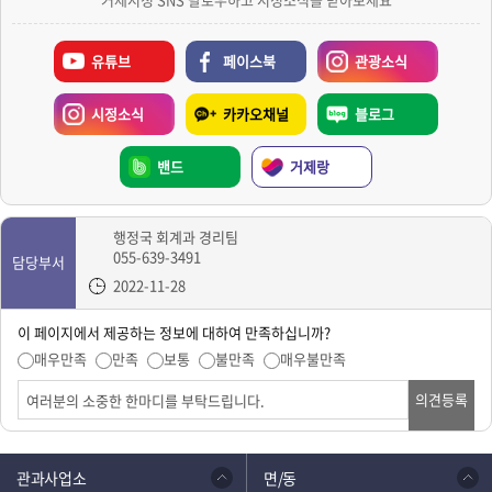
유튜브
페이스북
관광소식
시정소식
카카오채널
블로그
밴드
거제랑
행정국 회계과 경리팀
055-639-3491
담당부서
2022-11-28
이 페이지에서 제공하는 정보에 대하여 만족하십니까?
매우만족
만족
보통
불만족
매우불만족
의견등록
관과사업소
면/동