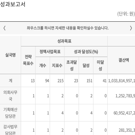
성과보고서
(단위: 원)
성과목표
정책사업목표
성과 달성도(%)
실국명
전략
결산액
초과달
미달
목표수
개수
지표수
달성
성
성
계
13
94
215
23
151
41
1,033,814,957,
의회사무
1
1
2
0
2
0
1,252,783,
국
기획예산
1
1
4
0
4
0
60,952,417,
담당관
감사법무
1
1
2
0
2
0
281,351,
담당관