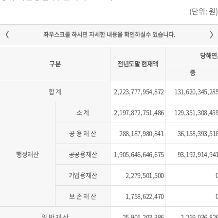
(단위: 원)
당해연
구분
전년도말 현재액
증
합 계
2,223,777,954,872
131,620,345,28
소 계
2,197,872,751,486
129,351,308,45
공 용 재 산
288,187,980,841
36,158,393,51
행정재산
공공용재산
1,905,646,646,675
93,192,914,94
기업용재산
2,279,501,500
보 존 재 산
1,758,622,470
일 반 재 산
25,905,203,386
2,269,036,82