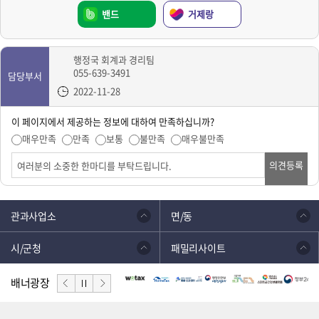
밴드
거제랑
행정국 회계과 경리팀
055-639-3491
담당부서
2022-11-28
이 페이지에서 제공하는 정보에 대하여 만족하십니까?
매우만족
만족
보통
불만족
매우불만족
의견등록
관과사업소
면/동
시/군청
패밀리사이트
배너광장