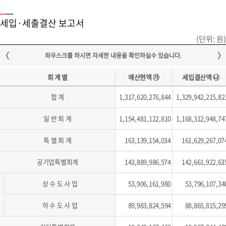
세입·세출결산 보고서
(단위: 원)
회 계 별
예산현액 ㉮
세입결산액 ㉯
합 계
1,317,620,276,844
1,329,942,215,82
일 반 회 계
1,154,481,122,810
1,168,312,948,74
특 별 회 계
163,139,154,034
161,629,267,07
공기업특별회계
143,889,986,574
142,661,922,63
상 수 도 사 업
53,906,161,980
53,796,107,34
하 수 도 사 업
89,983,824,594
88,865,815,29