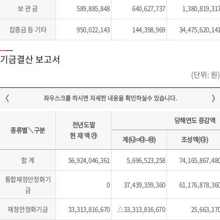
보 관 금
589,885,848
640,627,737
1,380,819,31
잡종금 등 기타
950,022,143
144,398,969
34,475,620,14
기금결산 보고서
(단위: 원)
당해연도 증감액
전년도말
종류별＼구분
현 재 액 ㉮
계(㉯=㉰-㉱)
조성액(㉰)
합 계
56,924,046,361
5,696,523,258
74,165,867,48
통합재정안정화기
0
37,439,359,360
61,176,878,36
금
재정안정화기금
33,313,816,670
△33,313,816,670
25,663,17