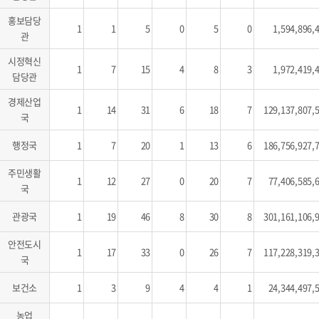
홍보담당
1
1
5
0
5
0
1,594,896,
관
시정혁신
1
7
15
4
8
3
1,972,419,
담당관
경제산업
1
14
31
6
18
7
129,137,807,
국
행정국
1
7
20
1
13
6
186,756,927,
주민생활
1
12
27
0
20
7
77,406,585,
국
관광국
1
19
46
8
30
8
301,161,106,
안전도시
1
17
33
0
26
7
117,228,319,
국
보건소
1
3
9
4
4
1
24,344,497,
농업