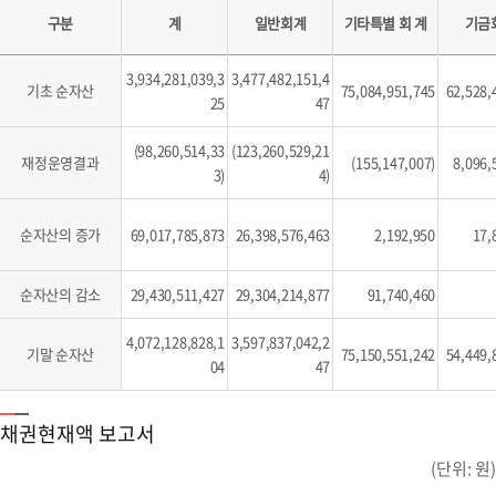
구분
계
일반회계
기타특별 회 계
기금
3,934,281,039,3
3,477,482,151,4
기초 순자산
75,084,951,745
62,528,
25
47
(98,260,514,33
(123,260,529,21
재정운영결과
(155,147,007)
8,096,
3)
4)
순자산의 증가
69,017,785,873
26,398,576,463
2,192,950
17,
순자산의 감소
29,430,511,427
29,304,214,877
91,740,460
4,072,128,828,1
3,597,837,042,2
기말 순자산
75,150,551,242
54,449,
04
47
채권현재액 보고서
(단위: 원)