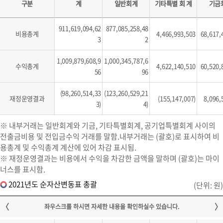
구분
계
일반회계
기타특별 회 계
기금
911,619,094,62
877,085,258,48
비용총계
4,466,993,503
68,617,
3
2
1,009,879,608,9
1,000,345,787,6
수익총계
4,622,140,510
60,520,
56
96
(98,260,514,33
(123,260,529,21
재정운영결과
(155,147,007)
8,096,
3)
4)
※ 내부거래는 일반회계와 기금, 기타특별회계, 공기업특별회계 사이의
전출금비용 및 전입금수익 거래를 말함.내부거래는 (괄호)로 표시하여 비
용총계 및 수익총계 계산에 있어 차감 표시됨.
※ 재정운영결과는 비용에서 수익을 차감한 금액을 말하며 (괄호)는 마이
너스를 표시함.
2021년도 순자산변동표 총괄
(단위: 원)