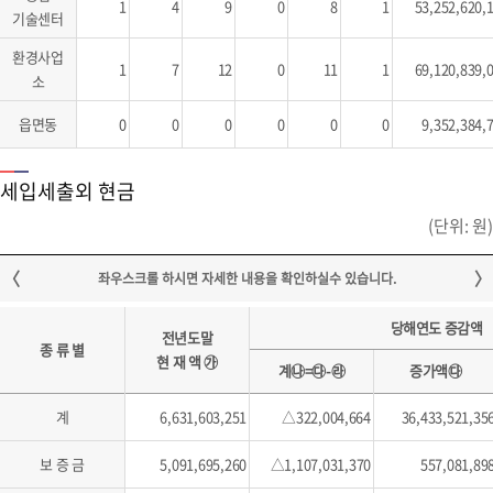
1
4
9
0
8
1
53,252,620,
기술센터
환경사업
1
7
12
0
11
1
69,120,839,
소
읍면동
0
0
0
0
0
0
9,352,384,
세입세출외 현금
(단위: 원)
당해연도 증감액
전년도말
종 류 별
현 재 액 ㉮
계㉯=㉰-㉱
증가액㉰
계
6,631,603,251
△322,004,664
36,433,521,35
보 증 금
5,091,695,260
△1,107,031,370
557,081,89