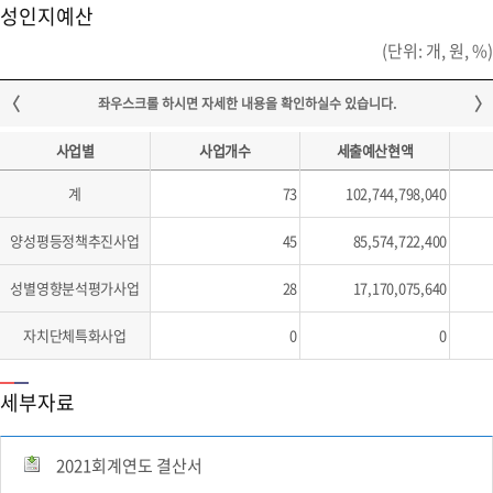
성인지예산
(단위: 개, 원, %)
사업별
사업개수
세출예산현액
계
73
102,744,798,040
양성평등정책추진사업
45
85,574,722,400
성별영향분석평가사업
28
17,170,075,640
자치단체특화사업
0
0
세부자료
2021회계연도 결산서