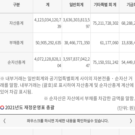
구분
계
일반회계
기타특별 회 계
기금
4,123,034,120,7
3,636,303,813,5
자산총계
75,211,728,302
68,288,
39
97
부채총계
50,905,292,635
38,466,771,350
61,177,060
13,838,
4,072,128,828,1
3,597,837,042,2
순자산총계
75,150,551,242
54,449,
04
47
※ 내부거래는 일반회계와 공기업특별회계 사이의 자본전출・순자산 거
래를 말함. 내부거래는 (괄호)로 표시하여 자산총계 및 순자산총계 계산에
있어 차감 표시됨.
※ 순자산은 자산에서 부채를 차감한 금액을 말함.
2021년도 재정운영표 총괄
(단위: 원)