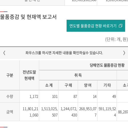
물품증감 및 현재액 보고서
연도별 물품증감 현황 바로가기
(단위: 개, 원)
당해연도 물품증감 현황
전년도말
구분
취 득
현재액
소 계
구 매
양 여
기 타
소 
수량
1,172
101
87
14
49
11,801,21
1,513,025,
1,244,072,
268,953,07
591,119,52
금액
88,28
1,060
507
430
7
4