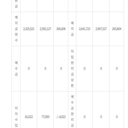
환
금
예
치
예
금
2,325,521
2,592,127
266,606
치
2,641,723
2,907,527
265,804
회
금
수
차
입
예
원
수
0
0
0
리
0
0
0
금
금
상
환
예
수
이
금
자
원
81,022
77,000
△4,022
0
0
0
수
리
입
금