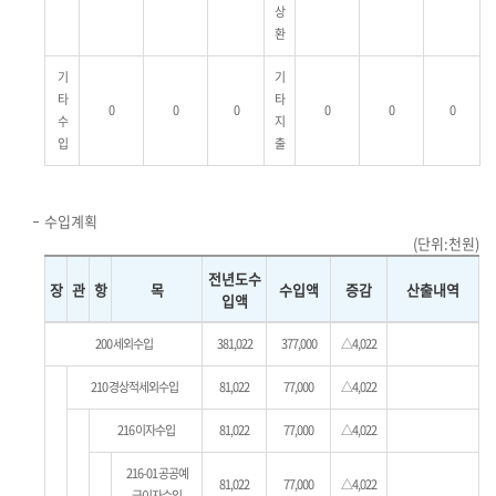
상
환
기
기
타
타
0
0
0
0
0
0
수
지
입
출
수입계획
(단위:천원)
전년도수
장
관
항
목
수입액
증감
산출내역
입액
200 세외수입
381,022
377,000
△4,022
210 경상적세외수입
81,022
77,000
△4,022
216 이자수입
81,022
77,000
△4,022
216-01 공공예
81,022
77,000
△4,022
금이자수입