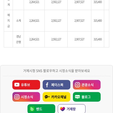
2,264,521
2,592,127
2,907,527
315,400
계
예
치
소계
2,264,521
2,592,127
2,907,527
315,400
금
경남
2,264,521
2,592,127
2,907,527
315,400
은행
거제시청 SNS 팔로우하고 시정소식을 받아보세요
유튜브
페이스북
관광소식
시정소식
카카오채널
블로그
밴드
거제랑