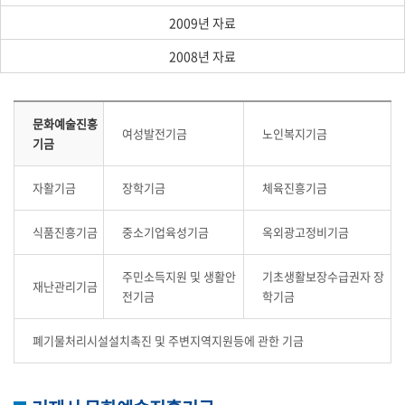
2009년 자료
2008년 자료
문화예술진흥
여성발전기금
노인복지기금
기금
자활기금
장학기금
체육진흥기금
식품진흥기금
중소기업육성기금
옥외광고정비기금
주민소득지원 및 생활안
기초생활보장수급권자 장
재난관리기금
전기금
학기금
폐기물처리시설설치촉진 및 주변지역지원등에 관한 기금