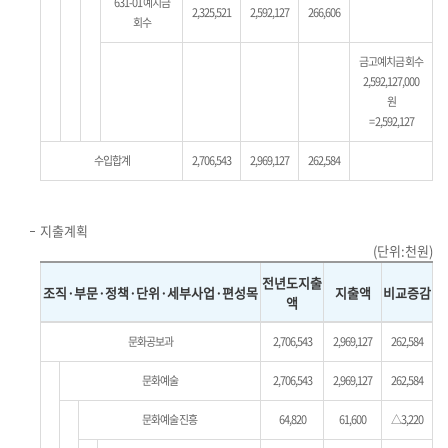
631-01 예치금
2,325,521
2,592,127
266,606
회수
금고예치금 회수
2,592,127,000
원
= 2,592,127
수입합계
2,706,543
2,969,127
262,584
지출계획
(단위:천원)
전년도지출
조직·부문·정책·단위·세부사업·편성목
지출액
비교증감
액
문화공보과
2,706,543
2,969,127
262,584
문화예술
2,706,543
2,969,127
262,584
문화예술 진흥
64,820
61,600
△3,220