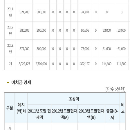
2011
324,703
300,000
0
0
0
0
24,703
0
0
0
년
2012
380,606
300,000
0
0
0
0
80,606
0
53,000
53,000
년
2013
377,000
300,000
0
0
0
0
77,000
0
61,600
61,600
년
계
3,022,127
2,700,000
0
0
0
0
322,127
0
114,600
114,600
예치금 명세
(단위:천원)
조성액
예치
비
구분
2011년도말 현
2012년도말현재
2013년도말현재
증감(B-
(탁)처
고
재액
액(A)
액(B)
A)
합