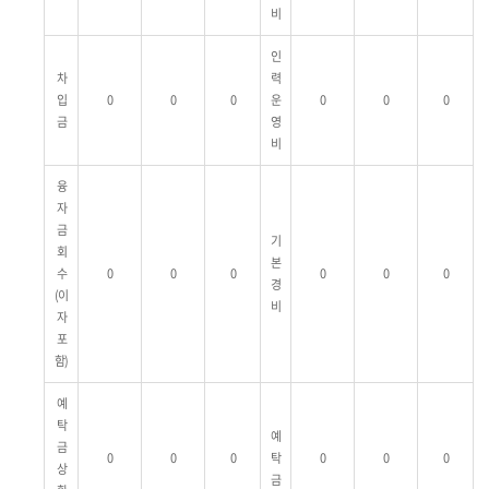
비
인
차
력
입
0
0
0
운
0
0
0
금
영
비
융
자
금
기
회
본
수
0
0
0
0
0
0
경
(이
비
자
포
함)
예
탁
예
금
0
0
0
탁
0
0
0
상
금