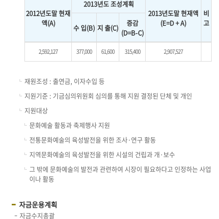
2013년도 조성계획
2012년도말 현재
2013년도말 현재액
비
액(A)
증감
(E=D + A)
고
수 입(B)
지 출(C)
(D=B-C)
2,592,127
377,000
61,600
315,400
2,907,527
재원조성 : 출연금, 이자수입 등
지원기준 : 기금심의위원회 심의를 통해 지원 결정된 단체 및 개인
지원대상
문화예술 활동과 축제행사 지원
전통문화예술의 육성발전을 위한 조사·연구 활동
지역문화예술의 육성발전을 위한 시설의 건립과 개·보수
그 밖에 문화예술의 발전과 관련하여 시장이 필요하다고 인정하는 사업
이나 활동
자금운용계획
자금수지총괄