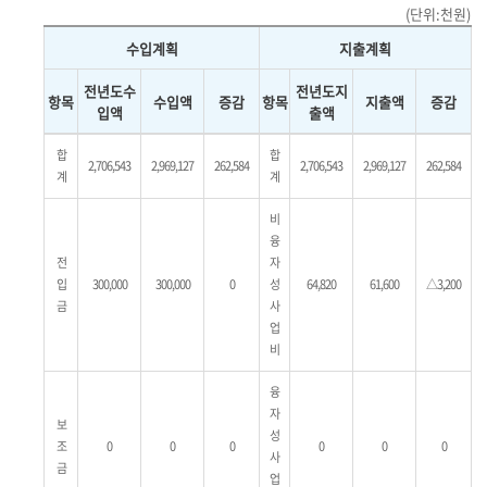
(단위:천원)
수입계획
지출계획
전년도수
전년도지
항목
수입액
증감
항목
지출액
증감
입액
출액
합
합
2,706,543
2,969,127
262,584
2,706,543
2,969,127
262,584
계
계
비
융
전
자
입
300,000
300,000
0
성
64,820
61,600
△3,200
금
사
업
비
융
자
보
성
조
0
0
0
0
0
0
사
금
업