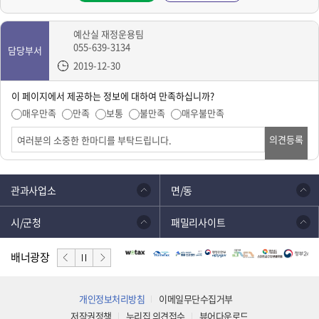
예산실 재정운용팀
055-639-3134
담당부서
2019-12-30
이 페이지에서 제공하는 정보에 대하여 만족하십니까?
매우만족
만족
보통
불만족
매우불만족
의견등록
관과사업소
면/동
시/군청
패밀리사이트
배너광장
개인정보처리방침
이메일무단수집거부
저작권정책
누리집 의견접수
뷰어다운로드