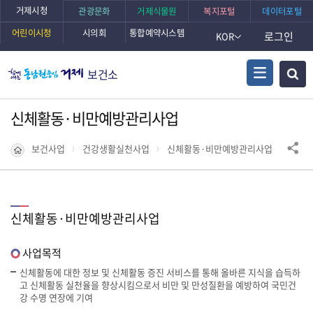
거제시청
관광문화
거제식물원
복지포털
데이터포털
어린이시청
시의회
통합예약시스템
로그인
KOR
보건소
신체활동·비만예방관리사업
보건사업
건강생활실천사업
신체활동·비만예방관리사업
신체활동·비만예방관리사업
사업목적
신체활동에 대한 정보 및 신체활동 증진 서비스를 통해 올바른 지식을 습득하
고 신체활동 실천율을 향상시킴으로서 비만 및 만성질환을 예방하여 국민건
강 수명 연장에 기여