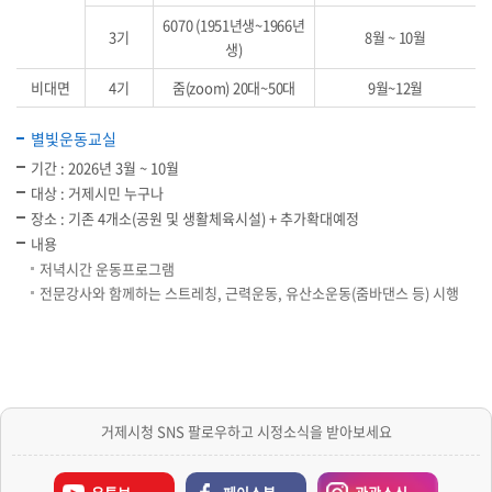
6070 (1951년생~1966년
3기
8월 ~ 10월
생)
비대면
4기
줌(zoom) 20대~50대
9월~12월
별빛운동교실
기간 : 2026년 3월 ~ 10월
대상 : 거제시민 누구나
장소 : 기존 4개소(공원 및 생활체육시설) + 추가확대예정
내용
저녁시간 운동프로그램
전문강사와 함께하는 스트레칭, 근력운동, 유산소운동(줌바댄스 등) 시행
거제시청 SNS 팔로우하고 시정소식을 받아보세요