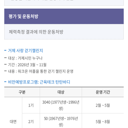
평가 및 운동처방
체력측정 결과에 의한 운동처방
거제 사랑 걷기챌린지
대상 : 거제시민 누구나
기간 : 2026년 3월 ~ 11월
내용 : 워크온 어플을 통한 걷기 챌린지 운영
비만예방프로그램: 근육테크 탄탄바디
구분
대상
운영 기간
3040 (1977년생~1996년
1기
2월 ~ 5월
생)
50 (1967년생~ 1976년
대면
2기
5월 ~ 8월
생)