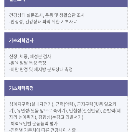
건강상태 설문조사, 운동 및 생활습관 조사
-안정성, 건강상태 파악 위한 기초자료
기초의학검사
신장, 체중, 체성분 검사
-발육 발달 특성 측정
-비만 판정 및 체지방 분포상태 측정
기초체력측정
심폐지구력(실내자전거), 근력(악력), 근지구력(윗몸 일으키
기), 유연성(윗몸 앞으로 숙이기), 민첩성(전신반응), 순발력(제
자리 높이뛰기), 평형성(눈감고 외발서기)
-체력요인별 운동능력 평가
-연령별 기준치에 따른 건강나이 선출