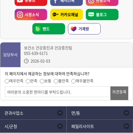
유튜브
페이스북
관광소식
시정소식
카카오채널
블로그
밴드
거제랑
보건소 건강증진과 건강증진팀
055-639-6171
담당부서
2026-02-03
이 페이지에서 제공하는 정보에 대하여 만족하십니까?
매우만족
만족
보통
불만족
매우불만족
의견등록
관과사업소
면/동
시/군청
패밀리사이트