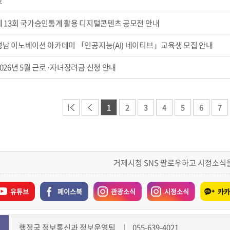
고
제 13회 국가승인통계 활용 디지털콘텐츠 공모전 안내
경남 이노베이션 아카데미 「인공지능(AI) 네이티브」교육생 모집 안내
2026년 5월 근로·자녀장려금 신청 안내
1
2
3
4
5
6
7
거제시청 SNS 팔로우하고 시정소식
유튜브
페이스북
관광소식
시정소식
카카
행정국 정보통신과 정보운영팀
055-639-4021