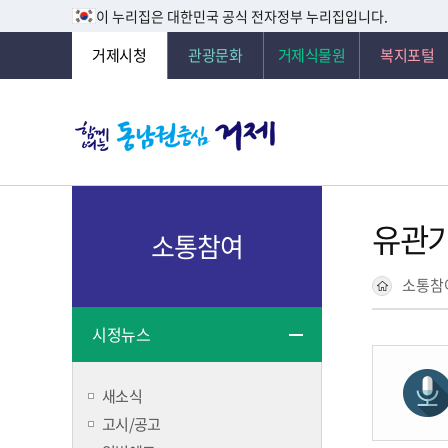
이 누리집은 대한민국 공식 전자정부 누리집입니다.
거제시청
관광문화
거제식물원
복지포털
유관
소통참여
소통참
시정뉴스
새소식
고시/공고