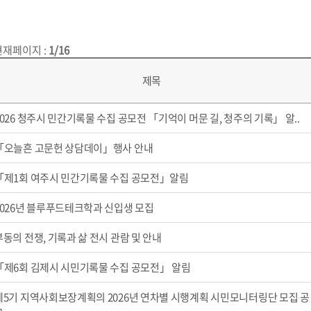
현재페이지
:
1/16
제목
2026 청주시 민간기록물 수집 공모전 「기억이 머문 길, 청주의 기록」 알..
「오늘흔 고문헌 상담데이」행사 안내
「제1회 여주시 민간기록물 수집 공모전」알림
2026년 블루푸드테크학과 신입생 모집
부동의 전쟁, 기록과 삶 전시 관람 및 안내
「제6회 김제시 시민기록물 수집 공모전」 알림
제5기 지역사회보장계획의 2026년 연차별 시행계획 시민모니터링단 모집 공