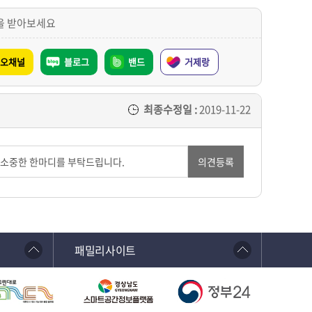
을 받아보세요
오채널
블로그
밴드
거제랑
최종수정일 :
2019-11-22
의견등록
패밀리사이트