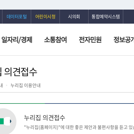
데이터포털
어린이시청
시의회
통합예약시스템
일자리/경제
소통참여
전자민원
정보공
 의견접수
내
누리집 이용안내
누리집 의견접수
"누리집(홈페이지)"에 대한 좋은 제안과 불편사항을 듣고 있