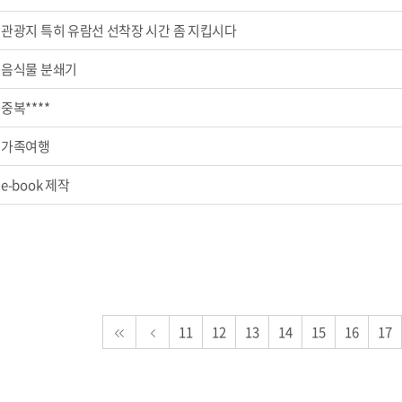
관광지 특히 유람선 선착장 시간 좀 지킵시다
음식물 분쇄기
중복****
가족여행
e-book 제작
11
12
13
14
15
16
17