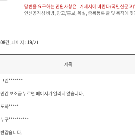
답변을 요구하는 민원사항은 "거제시에 바란다(국민신문고)"
인신공격성 비방, 광고/홍보, 욕설, 중복등록 글 및 목적에 
208
건, 페이지 :
19
/21
제목
그린*******
민간 보조금 누르면 페이지가 열리지 않습니다.
도와*****
누구**********
반갑습니다.