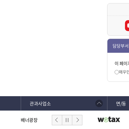
담당부서
이 페이
매우
관과사업소
면/동
배너광장