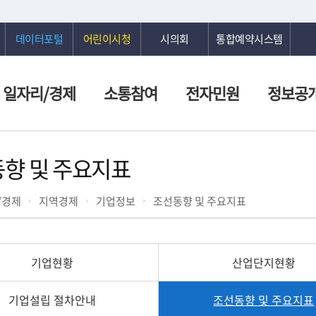
데이터포털
어린이시청
시의회
통합예약시스템
일자리/경제
소통참여
전자민원
정보공
향 및 주요지표
/경제
지역경제
기업정보
조선동향 및 주요지표
기업현황
산업단지현황
기업설립 절차안내
조선동향 및 주요지표