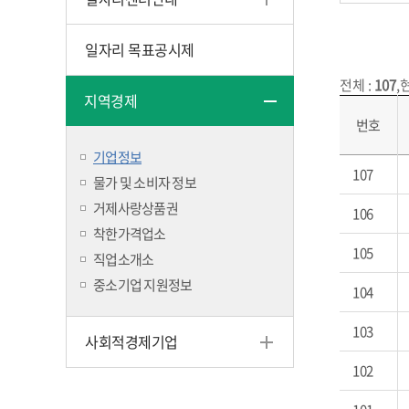
일자리 목표공시제
전체
:
107
,
지역경제
번호
기업정보
107
물가 및 소비자 정보
거제사랑상품권
106
착한가격업소
105
직업소개소
중소기업 지원정보
104
103
사회적경제기업
102