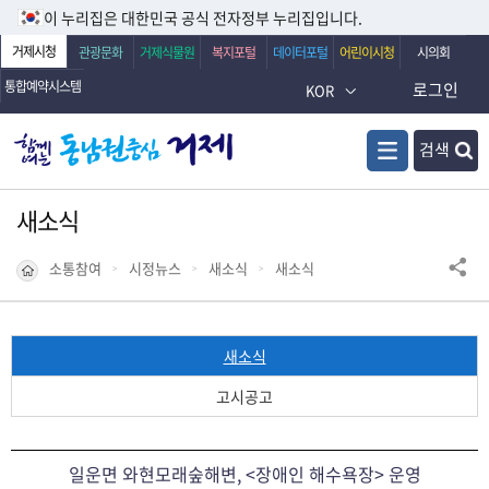
이 누리집은 대한민국 공식 전자정부 누리집입니다.
거제시청
관광문화
거제식물원
복지포털
데이터포털
어린이시청
시의회
통합예약시스템
로그인
KOR
검색
새소식
소통참여
시정뉴스
새소식
새소식
새소식
고시공고
일운면 와현모래숲해변, <장애인 해수욕장> 운영