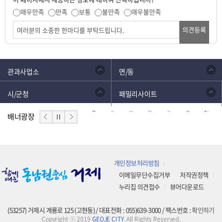
매우만족
만족
보통
불만족
매우불만족
의견등록
관과사업소
면/동
시/군청
패밀리사이트
배너광장
개인정보처리방침
이메일무단수집거부
저작권정책
누리집 의견접수
뷰어다운로드
(53257) 거제시 계룡로 125 (고현동) / 대표전화 : 055)639-3000 / 팩스번호 :
확인하기
Copyright ⓒ 2019
GEOJE CITY
. All Rights Reserved.