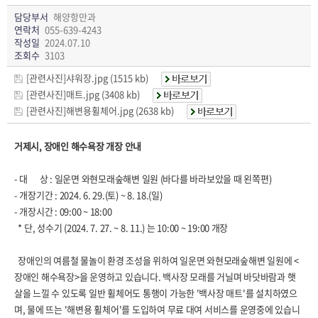
담당부서
해양항만과
연락처
055-639-4243
작성일
2024.07.10
조회수
3103
[관련사진]샤워장.jpg (1515 kb)
[관련사진]매트.jpg (3408 kb)
[관련사진]해변용휠체어.jpg (2638 kb)
거제시, 장애인 해수욕장 개장 안내
- 대 상 : 일운면 와현모래숲해변 일원 (바다를 바라보았을 때 왼쪽편)
- 개장기간 : 2024. 6. 29.(토) ~ 8. 18.(일)
- 개장시간 : 09:00 ~ 18:00
* 단, 성수기 (2024. 7. 27. ~ 8. 11.) 는 10:00 ~ 19:00 개장
장애인의 여름철 물놀이 환경 조성을 위하여 일운면 와현모래숲해변 일원에 <
장애인 해수욕장>을 운영하고 있습니다. 백사장 모래를 거닐며 바닷바람과 햇
살을 느낄 수 있도록 일반 휠체어도 통행이 가능한 '백사장 매트'를 설치하였으
며, 물에 뜨는 '해변용 휠체어'를 도입하여 무료 대여 서비스를 운영중에 있습니