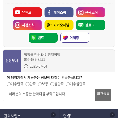
유튜브
페이스북
관광소식
시정소식
카카오채널
블로그
밴드
거제랑
행정국 민원과 민원행정팀
055-639-3551
담당부서
2025-07-04
이 페이지에서 제공하는 정보에 대하여 만족하십니까?
매우만족
만족
보통
불만족
매우불만족
의견등록
관과사업소
면/동