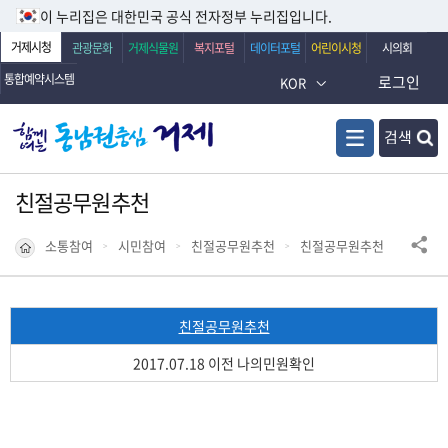
이 누리집은 대한민국 공식 전자정부 누리집입니다.
거제시청
관광문화
거제식물원
복지포털
데이터포털
어린이시청
시의회
통합예약시스템
로그인
KOR
검색
친절공무원추천
소통참여
시민참여
친절공무원추천
친절공무원추천
친절공무원추천
2017.07.18 이전 나의민원확인