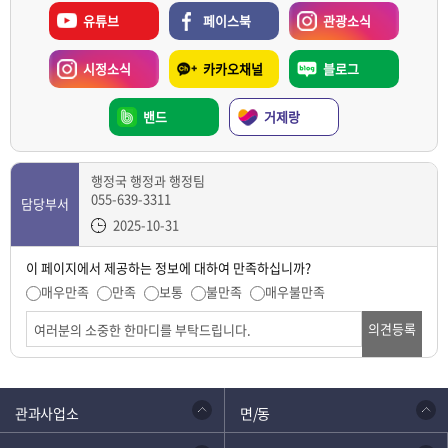
유튜브
페이스북
관광소식
시정소식
카카오채널
블로그
밴드
거제랑
행정국 행정과 행정팀
055-639-3311
담당부서
2025-10-31
이 페이지에서 제공하는 정보에 대하여 만족하십니까?
매우만족
만족
보통
불만족
매우불만족
의견등록
관과사업소
면/동