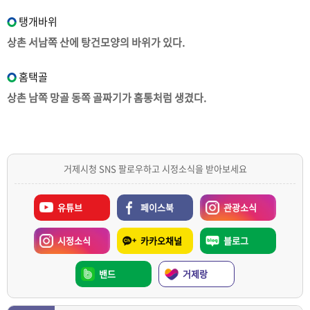
탱개바위
상촌 서남쪽 산에 탕건모양의 바위가 있다.
홈택골
상촌 남쪽 망골 동쪽 골짜기가 홈통처럼 생겼다.
거제시청 SNS 팔로우하고 시정소식을 받아보세요
유튜브
페이스북
관광소식
시정소식
카카오채널
블로그
밴드
거제랑