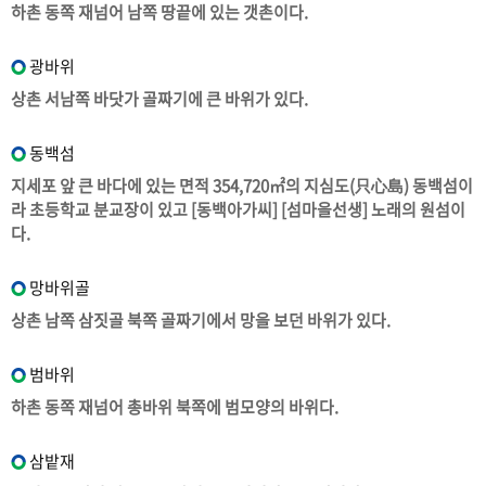
하촌 동쪽 재넘어 남쪽 땅끝에 있는 갯촌이다.
광바위
상촌 서남쪽 바닷가 골짜기에 큰 바위가 있다.
동백섬
지세포 앞 큰 바다에 있는 면적 354,720㎡의 지심도(只心島) 동백섬이
라 초등학교 분교장이 있고 [동백아가씨] [섬마을선생] 노래의 원섬이
다.
망바위골
상촌 남쪽 삼짓골 북쪽 골짜기에서 망을 보던 바위가 있다.
범바위
하촌 동쪽 재넘어 총바위 북쪽에 범모양의 바위다.
삼밭재