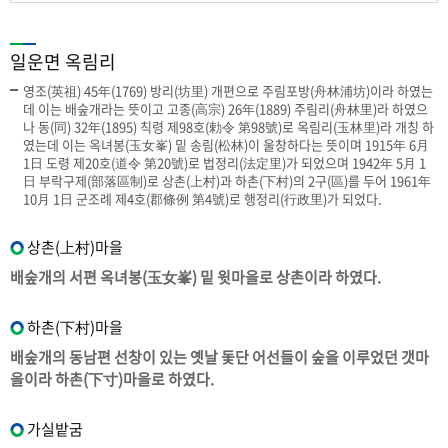
일운면 옥림리
영조(英祖) 45年(1769) 방리(坊里) 개편으로 주림포방(舟林浦坊)이라 하였는
데 이는 배숲개라는 뜻이고 고종(高宗) 26年(1889) 주림리(舟林里)라 하였으
나 동(同) 32年(1895) 칙령 제98호(勅令 第98號)로 옥림리(玉林里)라 개칭 하
였는데 이는 옥녀봉(玉女峯) 밑 송림(松林)이 울창하다는 뜻이며 1915年 6月
1日 도령 제20호(道令 第20號)로 법정리(法定里)가 되었으며 1942年 5月 1
日 부락구제(部落區制)로 상촌(上村)과 하촌(下村)의 2구(區)를 두어 1961年
10月 1日 군조례 제4호(郡條例 第4號)로 행정리(行政里)가 되었다.
상촌(上村)마을
배숲개의 서편 옥녀봉(玉女峯) 밑 윗마을로 상촌이라 하였다.
하촌(下村)마을
배숲개의 동남편 선창이 있는 옛날 돛단 어선들이 숲을 이루었던 갯마
을이라 하촌(下寸)마을로 하였다.
가실밭굼