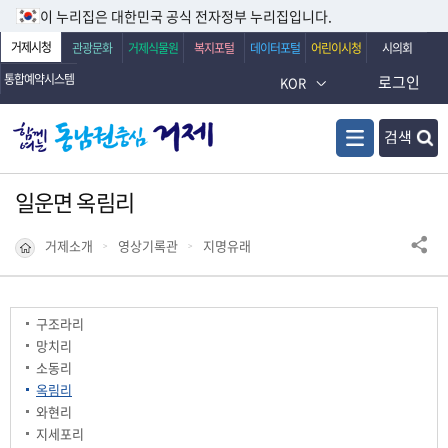
이 누리집은 대한민국 공식 전자정부 누리집입니다.
거제시청
관광문화
거제식물원
복지포털
데이터포털
어린이시청
시의회
통합예약시스템
로그인
KOR
검색
일운면 옥림리
거제소개
영상기록관
지명유래
구조라리
망치리
소동리
옥림리
와현리
지세포리