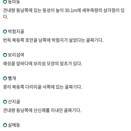
동미동
견내량 동남쪽에 있는 등성이 높이 30.1m에 세부측량의 삼각점이 있
다.
박첨지골
번득 북동쪽 호만골 남쪽에 박첨지가 살았다는 골짜기다.
보리섬여
왜성끝 앞바다에 보리섬 모양의 암초가 있다.
뻘개
광리 북동쪽 다리미골 서쪽에 있는 골짜기다.
산지골
견내량 동남쪽에 산신제를 지내던 골짜기다.
살매등