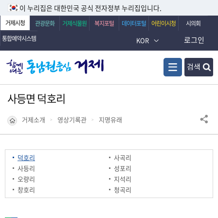
이 누리집은 대한민국 공식 전자정부 누리집입니다.
거제시청
관광문화
거제식물원
복지포털
데이터포털
어린이시청
시의회
통합예약시스템
로그인
KOR
검색
사등면 덕호리
거제소개
영상기록관
지명유래
덕호리
사곡리
사등리
성포리
오량리
지석리
창호리
청곡리