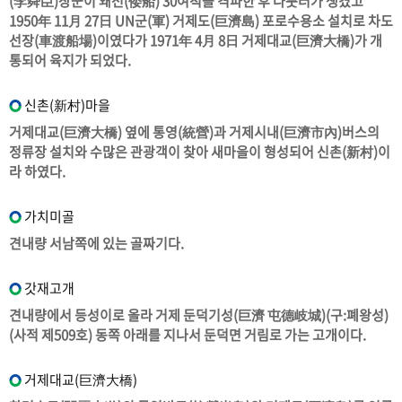
(李舜臣)장군이 왜선(倭船) 30여척을 격파한 후 나룻터가 생겼고
1950年 11月 27日 UN군(軍) 거제도(巨濟島) 포로수용소 설치로 차도
선장(車渡船場)이였다가 1971年 4月 8日 거제대교(巨濟大橋)가 개
통되어 육지가 되었다.
신촌(新村)마을
거제대교(巨濟大橋) 옆에 통영(統營)과 거제시내(巨濟市內)버스의
정류장 설치와 수많은 관광객이 찾아 새마을이 형성되어 신촌(新村)이
라 하였다.
가치미골
견내량 서남쪽에 있는 골짜기다.
갓재고개
견내량에서 등성이로 올라 거제 둔덕기성(巨濟 屯德岐城)(구:폐왕성)
(사적 제509호) 동쪽 아래를 지나서 둔덕면 거림로 가는 고개이다.
거제대교(巨濟大橋)