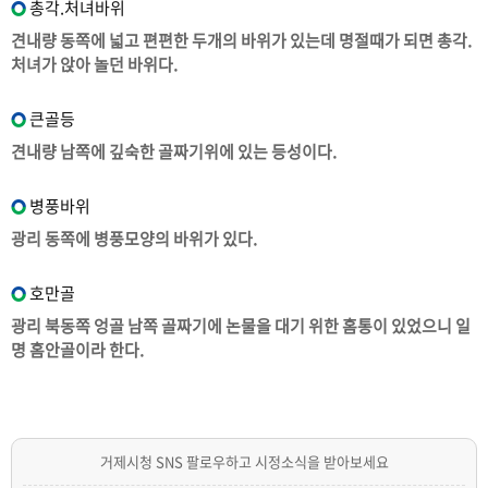
총각.처녀바위
견내량 동쪽에 넓고 편편한 두개의 바위가 있는데 명절때가 되면 총각.
처녀가 앉아 놀던 바위다.
큰골등
견내량 남쪽에 깊숙한 골짜기위에 있는 등성이다.
병풍바위
광리 동쪽에 병풍모양의 바위가 있다.
호만골
광리 북동쪽 엉골 남쪽 골짜기에 논물을 대기 위한 홈통이 있었으니 일
명 홈안골이라 한다.
거제시청 SNS 팔로우하고 시정소식을 받아보세요