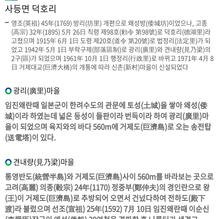
사등면 덕호리
영조(英祖) 45年(1769) 방리(坊里) 개편으로 왜성방(倭城坊)이었으나, 고종
(高宗) 32年(1895) 5月 26日 칙령 제98호(勅令 第98號)로 덕호리(德湖里)라
고쳤으며 1915年 6月 1日 도령 제20호(道令 第20號)로 법정리(法定里)가 되
었고 1942年 5月 1日 부락구제(部落區制)로 광리(廣里)와 견내량(見乃梁)의
2구(區)가 되었으며 1961年 10月 1日 행정리(行政里)로 바뀌고 1971年 4月 8
日 거제대교(巨濟大橋)의 개통에 따라 신촌(新村)마을이 신설되었다
광리(廣里)마을
임진왜란때 일본군이 한려수도의 관문에 토성(土城)을 쌓아 왜성(倭
城)이라 하였는데 넓은 등성이 들판이라 번득이라 하여 광리(廣里)마
을이 되었으며 육지와의 바다 560m에 거제도(巨濟島)로 오는 송전탑
(送電塔)이 있다.
견내량(見乃梁)마을
통영반도(統營半島)와 거제도(巨濟島)사이 560m를 바라보는 곳으로
고려(高麗) 의종(毅宗) 24年(1170) 정중부(鄭仲夫)의 경인란으로 왕
(王)이 거제도(巨濟島)로 추방되어 오면서 건넜다하여 전하도(殿下
渡)라 불렀으며 선조(宣祖) 25年(1592) 7月 10日 임진왜란때 이순신