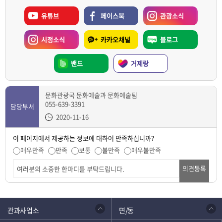
유튜브
페이스북
관광소식
시정소식
카카오채널
블로그
밴드
거제랑
문화관광국 문화예술과 문화예술팀
055-639-3391
담당부서
2020-11-16
이 페이지에서 제공하는 정보에 대하여 만족하십니까?
매우만족
만족
보통
불만족
매우불만족
의견등록
관과사업소
면/동