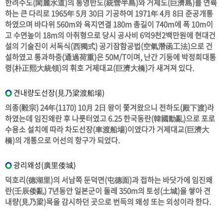
한려수도(閑麗水道)의 통영반도(統營半島)와 거제도(巨濟島)를 연륙
하는 큰 다리로 1965年 5月 30日 기공하여 1971年 4月 8日 준공개통
하였으며 바다위 560m와 육지연결 180m 총길이 740m에 폭 10m이
고 수면높이 18m의 아취형으로 당시 공사비 6억9천2백만원에 현대건
설의 기술진이 서독식(西獨式) 공기잠함공법(空氣潛函工法)으로 건
설하였고 통과하중(通過荷重)은 50M/T이며, 난간 기둥에 박정희대통
령(朴正熙大統領)의 휘호 거제대교(巨濟大橋)가 새겨져 있다.
견내량도선장(見乃梁渡船場)
의종(毅宗) 24年(1170) 10月 2日 왕이 쫓겨왔으니 전하도(殿下渡)라
하였는데 임진왜란 후 나룻터였고 6.25 한국동란(韓國動亂)으로 포로
수용소 설치에 따라 차도선장(車渡船場)이였다가 거제대교(巨濟大
橋)의 개통으로 어선의 항구가 되었다.
광리왜성(廣里倭城)
덕호리(德湖里)의 서남쪽 둔덕면(屯德面)과 접하는 바닷가에 임진왜
란(壬辰倭亂) 7년동안 일본군이 둘레 350m의 토성(土城)을 쌓아 견
내량(見乃梁)목을 감시하던 곳으로 번득의 왜성 또는 외성이라 한다.