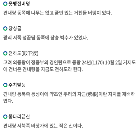
웃팽전버덩
견내량 동쪽에 나무는 없고 풀만 있는 거친들 버덩이 있다.
장싱골
광리 서쪽 성끝땀 동쪽에 장승 벅수가 있었다.
전하도(殿下渡)
고려 의종왕이 정중부의 경인란으로 동왕 24년(1170) 10월 2일 거제도
에 건너온 견내량을 지금도 전하도라 한다.
주치밭등
견내량 동북쪽 등성이에 약초인 뿌리의 자근(紫根)이란 지치를 재배하
였다.
쫑다리끝산
견내량 서북쪽 바닷가에 있는 작은 산이다.