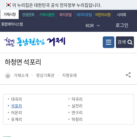
이 누리집은 대한민국 공식 전자정부 누리집입니다.
거제시청
관광문화
거제식물원
복지포털
데이터포털
어린이시청
시의회
통합예약시스템
로그인
KOR
검색
하청면 석포리
거제소개
영상기록관
지명유래
대곡리
덕곡리
석포리
실전리
어온리
연구리
유계리
하청리