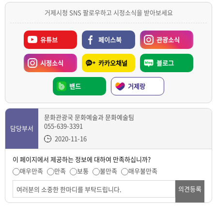
거제시청 SNS 팔로우하고 시정소식을 받아보세요
유튜브
페이스북
관광소식
시정소식
카카오채널
블로그
밴드
거제랑
문화관광국 문화예술과 문화예술팀
055-639-3391
담당부서
2020-11-16
이 페이지에서 제공하는 정보에 대하여 만족하십니까?
매우만족
만족
보통
불만족
매우불만족
의견등록