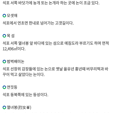
석포 서쪽 바닷가에 농개 또는 논개라 하는 곳에 논이 조금 있다.
모샛재
석포에서 연초면 한내로 넘어가는 고갯길이다.
목 섬
석포 서쪽 열녀봉 앞 바다에 있는 섬으로 예침도라 부르기도 하며 면적
12,496㎡이다.
범벅배미논
석포 선창위 감장들에 있는 논으로 옛날 을유년 흉년때 버무리떡과 바
꾸어 먹고 살았다는 논이다.
연낏등
석포 동북쪽에 있는 등성이다.
열녀봉(烈女峯)