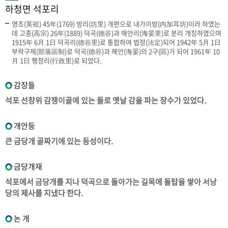
하청면 석포리
영조(英祖) 45年(1769) 방리(坊里) 개편으로 내가이방(內加耳坊)이라 하였는
데 고종(高宗) 26年(1889) 덕곡(德谷)과 해안리(海晏里)로 분리 개칭하였으며
1915年 6月 1日 덕곡리(德谷里)로 통합하여 법정(法定)되어 1942年 5月 1日
부락구제(部落區制)로 덕곡(德谷)과 해안(海晏)의 2구(區)가 되어 1961年 10
月 1日 행정리(行政里)로 되었다.
감장들
석포 선창위 감쟁이골에 있는 들로 옛날 감을 파는 장수가 있었다.
개안등
큰 금당개 골짜기에 있는 등성이다.
금당개재
석포에서 금당개를 지나 덕곡으로 돌아가는 길목에 돌탑을 쌓아 서낭
당의 제사를 지냈다 한다.
논 개