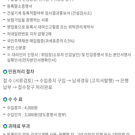
등록말소증명서
건설기계 등록적합여부 검사결과통보서 (건설검사소)
보험가입을 증명하는 서류
영업용으로 등록시 대여신고필증 또는 위탁관리계약서
차대일련번호 각자 압형 2매
국민주택채권 매입필증(과세표준의 0.5%)
본인 신분증
※ 대리인이 신청시 : 위임장(소유자 인감날인) 및 인감증명서 또는 본인서명사
실확인서(전자본인서명확인서)
민원처리 절차
접 수 (서류검토) → 수입증지 구입 → 납세경유 (고지서발행) → 은행
납부 → 접수창구 처리완료
수 수 료
수입증지 : 4,000원
수입인지 : 3,000원(양도증명서 첨부)
과태료 부과
등록되지 않은 건설기계를 사용·운행한 자 - 2년 이하의 징역 또는 1천만원 이