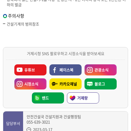
하의 벌금
주의사항
건설기계의 범위참조
거제시청 SNS 팔로우하고 시정소식을 받아보세요
유튜브
페이스북
관광소식
시정소식
카카오채널
블로그
밴드
거제랑
안전건설국 건설지원과 건설행정팀
055-639-3021
담당부서
2023-03-17