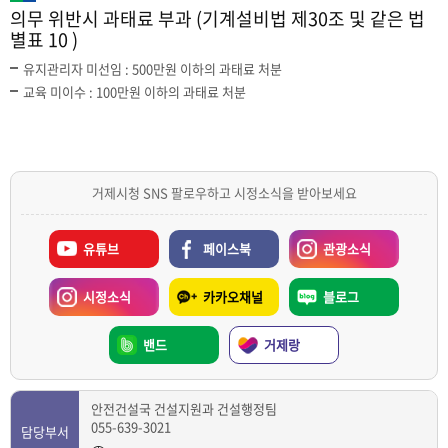
의무 위반시 과태료 부과 (기계설비법 제30조 및 같은 법
별표 10 )
유지관리자 미선임 : 500만원 이하의 과태료 처분
교육 미이수 : 100만원 이하의 과태료 처분
거제시청 SNS 팔로우하고 시정소식을 받아보세요
유튜브
페이스북
관광소식
시정소식
카카오채널
블로그
밴드
거제랑
안전건설국 건설지원과 건설행정팀
055-639-3021
담당부서