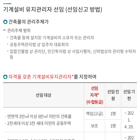
기계설비 유지관리자 선임 (선임신고 방법)
건축물의 관리주체가
관리주체 범위
건축물 등에 설치된 기계설비의 소유자 또는 관리자
공동주택관리법 상 입주자 대표회의
집합건물법 상 관리단, 민간투자법 상 사업시행자, 신탁법상의 관리형 수탁자
등
자격을 갖춘 기계설비유지관리자*
를 지정하여
선임
선임 인
선임 기
선임 대상
자격*
원
한
(수첩등급)
~ 202
책임(고급)
1명
- 연면적 3만㎡ 이상 6만㎡ 미만의 건축물
1.
- 2천세대 이상 3천 세대 미만의 공동주택
보조
1명
4. 20.
~ 202