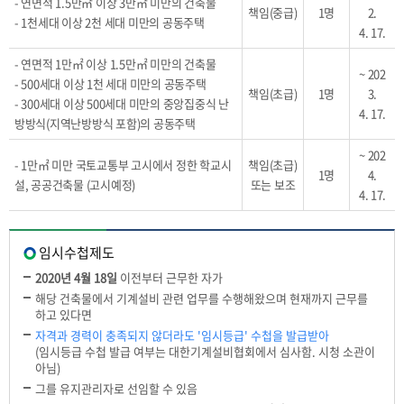
- 연면적 1.5만㎡ 이상 3만㎡ 미만의 건축물
책임(중급)
1명
2.
- 1천세대 이상 2천 세대 미만의 공동주택
4. 17.
- 연면적 1만㎡ 이상 1.5만㎡ 미만의 건축물
~ 202
- 500세대 이상 1천 세대 미만의 공동주택
책임(초급)
1명
3.
- 300세대 이상 500세대 미만의 중앙집중식 난
4. 17.
방방식(지역난방방식 포함)의 공동주택
~ 202
- 1만㎡ 미만 국토교통부 고시에서 정한 학교시
책임(초급)
1명
4.
설, 공공건축물 (고시예정)
또는 보조
4. 17.
임시수첩제도
2020년 4월 18일
이전부터 근무한 자가
해당 건축물에서 기계설비 관련 업무를 수행해왔으며 현재까지 근무를
하고 있다면
자격과 경력이 충족되지 않더라도 '임시등급' 수첩을 발급받아
(임시등급 수첩 발급 여부는 대한기계설비협회에서 심사함. 시청 소관이
아님)
그를 유지관리자로 선임할 수 있음