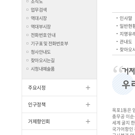
조직도
업무검색
역대시장
인사말
일반현
역대부시장
지명유
전화번호 안내
관내도
기구표 및 전화번호부
찾아오시
청사안내도
찾아오시는길
시청내예술품
거제
우
주요시정
인구정책
옥포1동은 
충무공 이순
거제향인회
세계 굴지 
국가어항인 