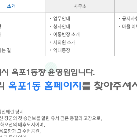
소개
사무소
업무안내
공지사
황
청사안내
마을 
래
이통반장 소개
시의원 소개
는 길
역대동장
시 옥포1동장 윤영원입니다.
리
옥포1동 홈페이지
를 찾아주셔서
임진왜란 당시
신 장군의 첫 승전보를 알린 유서 깊은 충절의 고장으로,
한화오션의 배후도시이며,
옥포항과 그 수변공원,