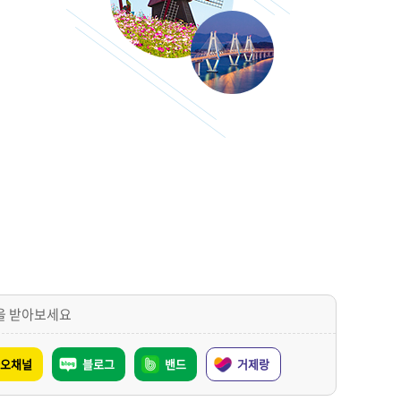
을 받아보세요
오채널
블로그
밴드
거제랑