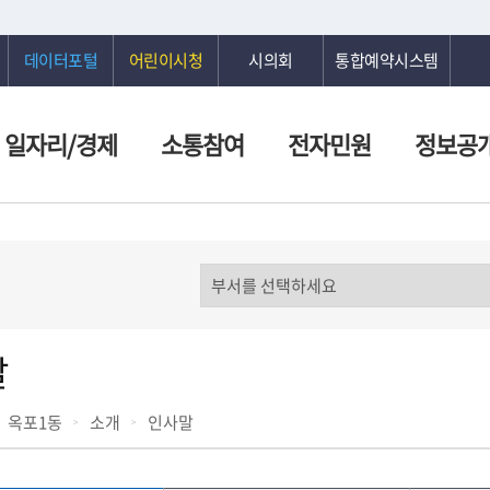
데이터포털
어린이시청
시의회
통합예약시스템
일자리/경제
소통참여
전자민원
정보공
말
옥포1동
소개
인사말