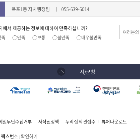
옥포1동 자치행정팀
055-639-6014
지에서 제공하는 정보에 대하여 만족하십니까?
만족
만족
보통
불만족
매우불만족
시/군청
메일무단수집거부
저작권정책
누리집 의견접수
뷰어다운로드
 / 팩스번호 :
확인하기