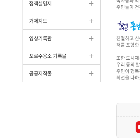
국사봉과 약
정책실명제
주민들이 건
거제지도
영상기록관
친절하고 신
저를 포함한
포로수용소 기록물
또한 도시재
우리 동의 
주민이 행복
공공저작물
최선을 다하