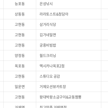
능포동
은성낚시
상동동
라라토스트&청담아
고현동
삼거리식당
고현동
김가네밀면
고현동
궁중비빔밥
양정동
월드크리닝
옥포동
멕시카나옥포2점
고현동
스튜디오 공감
일운면
거제오션뷰카트장
고현동
왕대박왕소금구이&교동짬뽕
거제면
최고맛족 거제면점