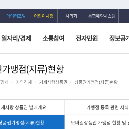
데이터포털
어린이시청
시의회
통합예약시스템
일자리/경제
소통참여
전자민원
정보공
가맹점(지류)현황
/경제
지역경제
거제사랑상품권
상품권가맹점(지류)현황
거제사랑 상품권 발매개요
가맹점 등록 관련 서식
상품권가맹점(지류)현황
모바일상품권 가맹점 현황 및