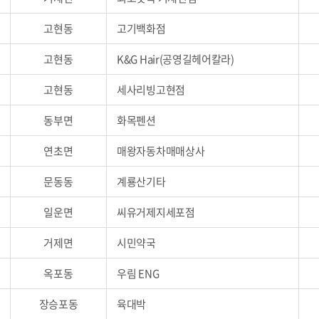
고현동
고기백화점
고현동
K&G Hair(공영길헤어칼라)
고현동
세사리빙고현점
동부면
화목펜션
연초면
매왕자동차매매상사
문동동
계룡산기타
일운면
씨유거제지세포점
거제면
시민약국
옥포동
우림 ENG
장승포동
육대박