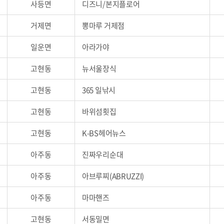
사등면
디즈니/본지플로어
거제면
뽕마루 거제점
일운면
아라가야
고현동
뉴서울장식
고현동
365 일낚시
고현동
바위섬횟집
고현동
K-BS헤어뉴스
아주동
진짜우리순대
아주동
아브루찌(ABRUZZI)
아주동
마마핸즈
고현동
서동밀면