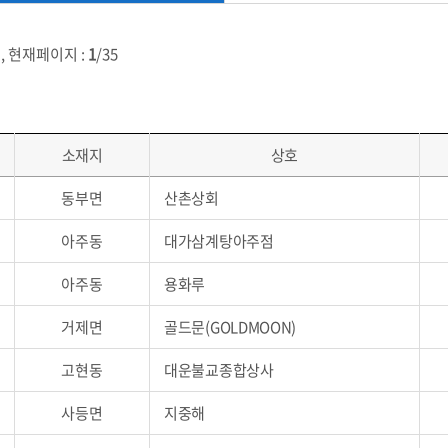
건
, 현재페이지 :
1
/35
소재지
상호
동부면
산촌상회
아주동
대가삼계탕아주점
아주동
용화루
거제면
골드문(GOLDMOON)
고현동
대운불교종합상사
사등면
지중해