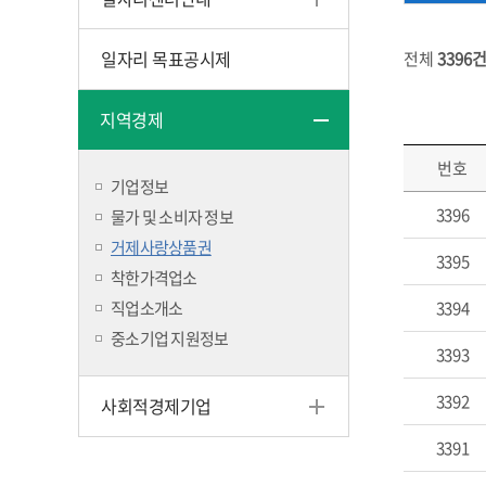
일자리 목표공시제
전체
3396
지역경제
번호
기업정보
3396
물가 및 소비자 정보
거제사랑상품권
3395
착한가격업소
직업소개소
3394
중소기업 지원정보
3393
3392
사회적경제기업
3391