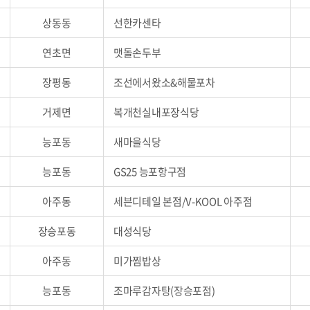
상동동
선한카센타
연초면
맷돌손두부
장평동
조선에서왔소&해물포차
거제면
복개천실내포장식당
능포동
새마을식당
능포동
GS25 능포항구점
아주동
세븐디테일 본점/V-KOOL 아주점
장승포동
대성식당
아주동
미가찜밥상
능포동
조마루감자탕(장승포점)