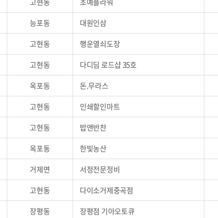
고현동
초예플라워
능포동
대원인삼
고현동
행운열쇠도장
고현동
다디딤 로드샵 35호
옥포동
돈.무라스
고현동
인쇄할인마트
고현동
밥앤반찬
옥포동
한빛농산
거제면
서정전문정비
고현동
다이소거제중곡점
장평동
장평점 기아오토큐