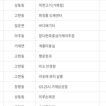
상동동
착한고기(거제점)
고현동
화장품 도매센타
일운면
바다애기타
아주동
참다한흑홍삼거제아주점
거제면
계룡미용실
고현동
행운청과
고현동
미소 안경원
고현동
라포레 뷰티 살롱
장평동
GS 25시 거제삼성점
상동동
미루손짜장