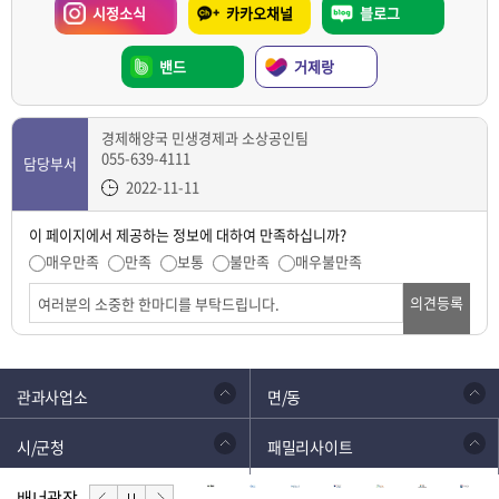
시정소식
카카오채널
블로그
밴드
거제랑
경제해양국 민생경제과 소상공인팀
055-639-4111
담당부서
2022-11-11
이 페이지에서 제공하는 정보에 대하여 만족하십니까?
매우만족
만족
보통
불만족
매우불만족
의견등록
관과사업소
면/동
시/군청
패밀리사이트
배너광장