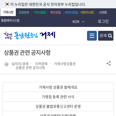
이 누리집은 대한민국 공식 전자정부 누리집입니다.
거제시청
관광문화
거제식물원
복지포털
데이터포털
어린이시청
시의회
통합예약시스템
로그인
KOR
검색
상품권 관련 공지사항
일자리/경제
지역경제
거제사랑상품권
상품권 관련 공지사항
거제사랑 상품권 발매개요
가맹점 등록 관련 서식
상품권 불법유통신고센터 운영
상품권가맹점(지류)현황