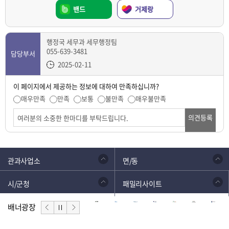
밴드
거제랑
행정국 세무과 세무행정팀
055-639-3481
담당부서
2025-02-11
이 페이지에서 제공하는 정보에 대하여 만족하십니까?
매우만족
만족
보통
불만족
매우불만족
의견등록
관과사업소
면/동
시/군청
패밀리사이트
배너광장