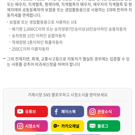
또는 배우자, 직계혈족, 형제자매, 직계혈족의 배우자, 배우자의 직계혈족 및 형
제자매와 공동등록하여 보철용 또는 생업활동용으로 사용하는 1대에 한하여 자
동차세를 면제합니다.
보철용 또는 생업활동용으로 사용하는 1대
배기량 2,000CC이하 또는 승차정원7인승이상10인승이하인 승용자동차
승차정원 15인 이하인 승합자동차
적재정량 1톤이하인 화물자동차
250CC이하 이륜자동차
그외 천재지변, 화재, 교통사고등으로 자동차가 멸실된 경우에는 입증할 수 있
는 서류를 갖추어 비과세신청을 하여야 합니다
거제시청 SNS 팔로우하고 시정소식을 받아보세요
유튜브
페이스북
관광소식
시정소식
카카오채널
블로그