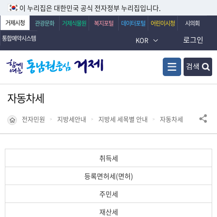
이 누리집은 대한민국 공식 전자정부 누리집입니다.
거제시청
관광문화
거제식물원
복지포털
데이터포털
어린이시청
시의회
통합예약시스템
로그인
KOR
검색
자동차세
전자민원
지방세안내
지방세 세목별 안내
자동차세
취득세
등록면허세(면허)
주민세
재산세