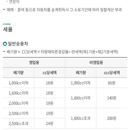
연장자
매매 · 증여 등으로 자동차를 승계취득시 그 소유기간에 따라 일할계산 부과
세율
일반승용차
배기량× CC당세액×차령에따른경감율= 연세액(제1기분+제2기분세액)
영업용
비영업용
배기량
cc당세액
배기량
ccc당세액
1,000cc이하
18원
1,000cc이하
80원
1,600cc이하
18원
1,600cc이하
140원
2,000cc이하
19원
2,500cc이하
19원
1,600cc초과
200원
2,500cc초과
24원